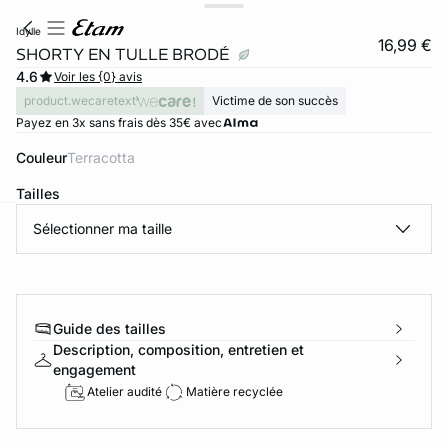
idylle
16,99 €
SHORTY EN TULLE BRODÉ
4.6
Voir les {0} avis
product.wecaretext
Victime de son succès
Payez en 3x sans frais dès 35€ avec
Couleur
terracotta
Tailles
Sélectionner ma taille
ard
question
Guide des tailles
Description, composition, entretien et
engagement
Atelier audité
Matière recyclée