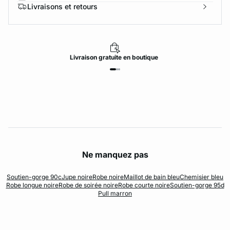
Livraisons et retours
Livraison
gratuite
en boutique
Ne manquez pas
Soutien-gorge 90c
Jupe noire
Robe noire
Maillot de bain bleu
Chemisier bleu
Robe longue noire
Robe de soirée noire
Robe courte noire
Soutien-gorge 95d
Pull marron