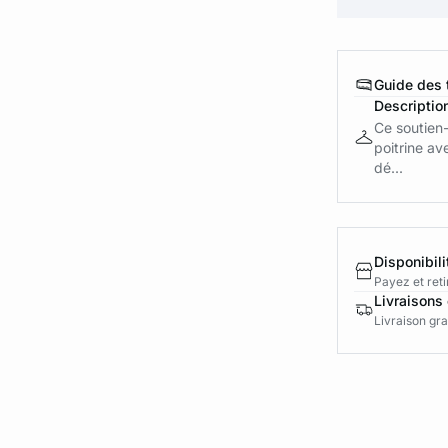
Guide des t
Descriptio
Ce soutien-
poitrine av
dé...
Disponibili
Payez et reti
Livraisons 
Livraison gra