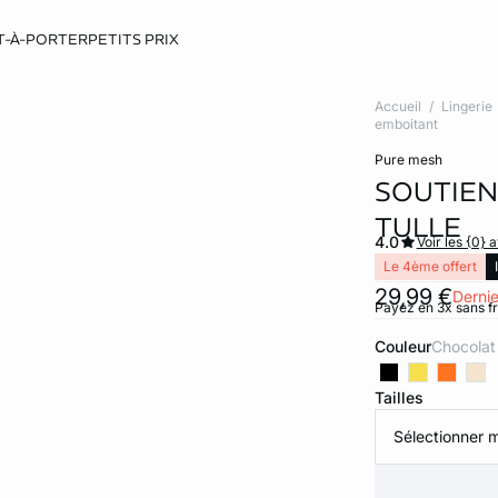
T-À-PORTER
PETITS PRIX
Accueil
Lingerie
emboitant
pure mesh
SOUTIEN
TULLE
4.0
Voir les {0} a
Le 4ème offert
29,99 €
Dernie
Payez en 3x sans f
Couleur
chocolat
Tailles
Sélectionner m