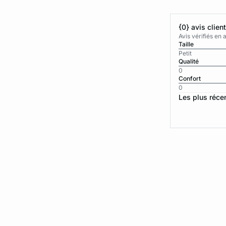
{0} avis clien
Avis vérifiés e
Taille
Petit
Qualité
0
Confort
0
Les plus réce