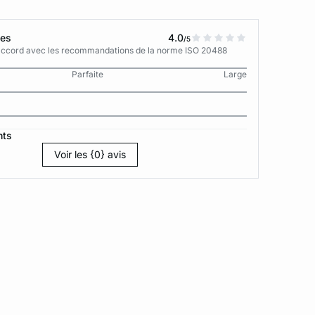
tes
4.0
/5
n accord avec les recommandations de la norme ISO 20488
Parfaite
Large
nts
Voir les {0} avis