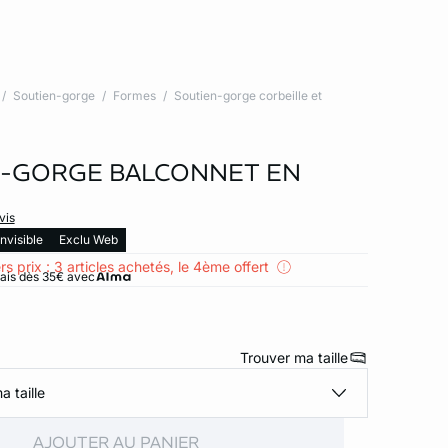
Soutien-gorge
Formes
Soutien-gorge corbeille et
-GORGE BALCONNET EN
vis
Invisible
Exclu Web
rs prix : 3 articles achetés, le 4ème offert
rais dès 35€ avec
Trouver ma taille
a taille
AJOUTER AU PANIER