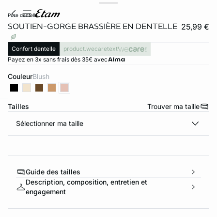
pure dentelle
SOUTIEN-GORGE BRASSIÈRE EN DENTELLE
25,99 €
Confort dentelle
product.wecaretext
Payez en 3x sans frais dès 35€ avec
Couleur
blush
Tailles
Trouver ma taille
ard
question
Sélectionner ma taille
Guide des tailles
Description, composition, entretien et
engagement