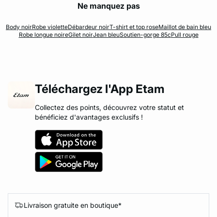
Ne manquez pas
Body noir
Robe violette
Débardeur noir
T-shirt et top rose
Maillot de bain bleu
Robe longue noire
Gilet noir
Jean bleu
Soutien-gorge 85c
Pull rouge
Téléchargez l'App Etam
Collectez des points, découvrez votre statut et
bénéficiez d'avantages exclusifs !
Livraison gratuite en boutique*