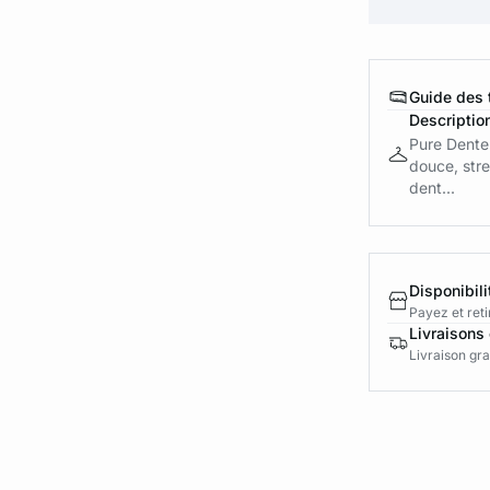
Guide des t
Descriptio
Pure Dentel
douce, stre
dent...
Disponibili
Payez et reti
Livraisons 
Livraison gra