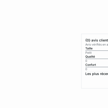
{0} avis clien
Avis vérifiés e
Taille
Petit
Qualité
0
Confort
0
Les plus réce