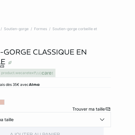
Soutien-gorge
Formes
Soutien-gorge corbeille et
-GORGE CLASSIQUE EN
LE
vis
product.wecaretext
rais dès 35€ avec
Trouver ma taille
a taille
AJOUTER AU PANIER