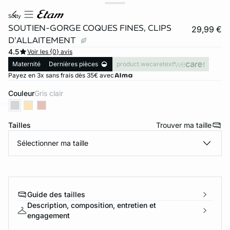
softy
SOUTIEN-GORGE COQUES FINES, CLIPS
29,99 €
D'ALLAITEMENT
4.5
Voir les {0} avis
Maternité
Dernières pièces
product.wecaretext
Payez en 3x sans frais dès 35€ avec
Couleur
gris clair
ard
question
Tailles
Trouver ma taille
Sélectionner ma taille
Guide des tailles
Description, composition, entretien et
engagement