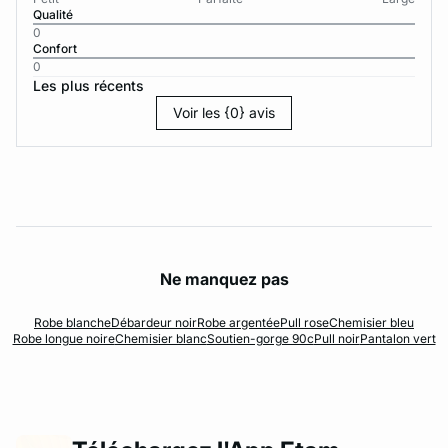
Qualité
0
Confort
0
Les plus récents
Voir les {0} avis
Ne manquez pas
Robe blanche
Débardeur noir
Robe argentée
Pull rose
Chemisier bleu
Robe longue noire
Chemisier blanc
Soutien-gorge 90c
Pull noir
Pantalon vert