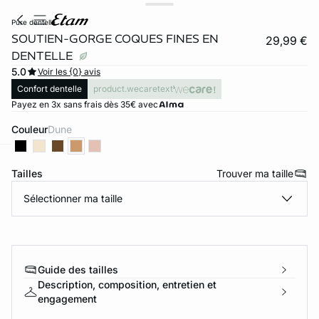
pure dentelle
SOUTIEN-GORGE COQUES FINES EN
29,99 €
DENTELLE
5.0
Voir les {0} avis
Confort dentelle
product.wecaretext
Payez en 3x sans frais dès 35€ avec
Couleur
dune
ard
question
Tailles
Trouver ma taille
Sélectionner ma taille
Guide des tailles
Description, composition, entretien et
engagement