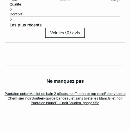
Qualité
0
Confort
0
Les plus récents
Voir les {0} avis
Ne manquez pas
Pantalon coton
Maillot de bain 2 pièces noir
T-shirt et top rose
Robe violette
Chemisier noir
Soutien-gorge bandeau et sans bretelles blanc
Gilet noir
Pantalon blanc
Pull noir
Soutien-gorge 95c