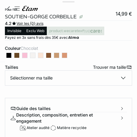
pure fit®
14,99 €
SOUTIEN-GORGE CORBEILLE
4.2
Voir les {0} avis
Invisible
Exclu Web
product.wecaretext
Payez en 3x sans frais dès 35€ avec
Couleur
chocolat
Tailles
Trouver ma taille
ard
question
Sélectionner ma taille
Guide des tailles
Description, composition, entretien et
engagement
Atelier audité
Matière recyclée