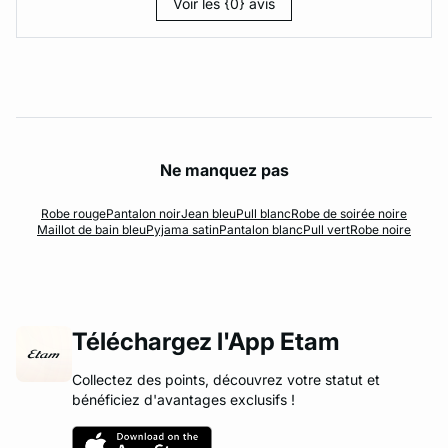
Voir les {0} avis
Ne manquez pas
Robe rouge
Pantalon noir
Jean bleu
Pull blanc
Robe de soirée noire
Maillot de bain bleu
Pyjama satin
Pantalon blanc
Pull vert
Robe noire
Téléchargez l'App Etam
Collectez des points, découvrez votre statut et
bénéficiez d'avantages exclusifs !