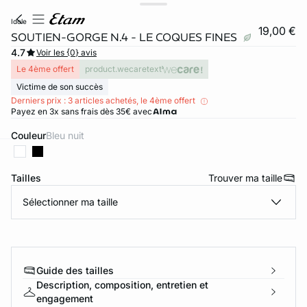
idole
19,00 €
SOUTIEN-GORGE N.4 - LE COQUES FINES
4.7
Voir les {0} avis
Le 4ème offert
product.wecaretext
Victime de son succès
Derniers prix : 3 articles achetés, le 4ème offert
Payez en 3x sans frais dès 35€ avec
Couleur
bleu nuit
ard
question
Tailles
Trouver ma taille
Sélectionner ma taille
Guide des tailles
Description, composition, entretien et
engagement