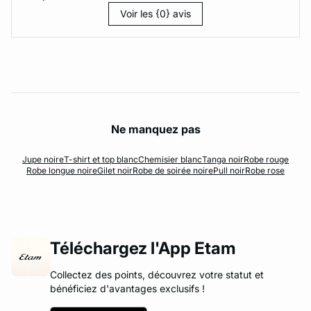
Voir les {0} avis
Ne manquez pas
Jupe noire
T-shirt et top blanc
Chemisier blanc
Tanga noir
Robe rouge
Robe longue noire
Gilet noir
Robe de soirée noire
Pull noir
Robe rose
Téléchargez l'App Etam
Collectez des points, découvrez votre statut et
bénéficiez d'avantages exclusifs !