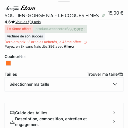
envergure
15,00 €
SOUTIEN-GORGE N.4 - LE COQUES FINES
4.6
Voir les {0} avis
Le 4ème offert
product.wecaretext
Victime de son succès
Derniers prix : 3 articles achetés, le 4ème offert
Payez en 3x sans frais dès 35€ avec
Couleur
noir
ard
question
Tailles
Trouver ma taille
Sélectionner ma taille
Guide des tailles
Description, composition, entretien et
engagement