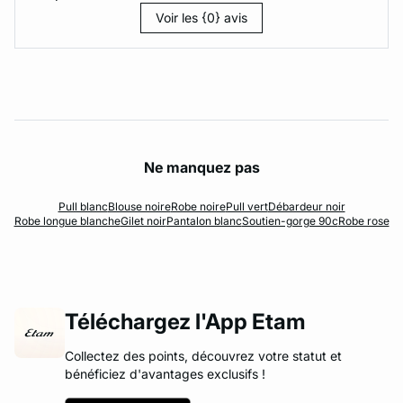
Voir les {0} avis
Ne manquez pas
Pull blanc
Blouse noire
Robe noire
Pull vert
Débardeur noir
Robe longue blanche
Gilet noir
Pantalon blanc
Soutien-gorge 90c
Robe rose
Téléchargez l'App Etam
Collectez des points, découvrez votre statut et
bénéficiez d'avantages exclusifs !