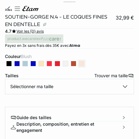
aura
SOUTIEN-GORGE N.4 - LE COQUES FINES
32,99 €
EN DENTELLE
4.7
Voir les {0} avis
product.wecaretext
Payez en 3x sans frais dès 35€ avec
Couleur
blush
ard
question
Tailles
Trouver ma taille
Sélectionner ma taille
Guide des tailles
Description, composition, entretien et
engagement