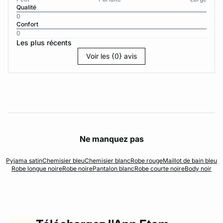
Qualité
0
Confort
0
Les plus récents
Voir les {0} avis
Ne manquez pas
Pyjama satin
Chemisier bleu
Chemisier blanc
Robe rouge
Maillot de bain bleu
Robe longue noire
Robe noire
Pantalon blanc
Robe courte noire
Body noir