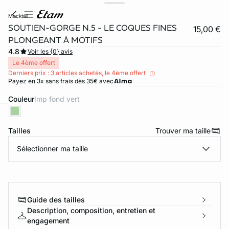
mocktail
SOUTIEN-GORGE N.5 - LE COQUES FINES
15,00 €
PLONGEANT À MOTIFS
4.8
Voir les {0} avis
Le 4ème offert
Derniers prix : 3 articles achetés, le 4ème offert
Payez en 3x sans frais dès 35€ avec
Couleur
imp fond vert
ard
question
Tailles
Trouver ma taille
Sélectionner ma taille
Guide des tailles
Description, composition, entretien et
engagement