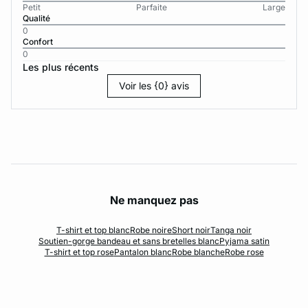
Petit
Parfaite
Large
Qualité
0
Confort
0
Les plus récents
Voir les {0} avis
Ne manquez pas
T-shirt et top blanc
Robe noire
Short noir
Tanga noir
Soutien-gorge bandeau et sans bretelles blanc
Pyjama satin
T-shirt et top rose
Pantalon blanc
Robe blanche
Robe rose