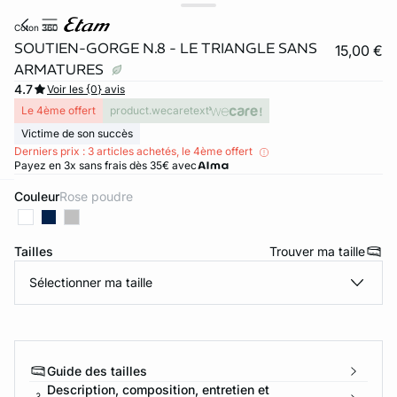
coton 360
SOUTIEN-GORGE N.8 - LE TRIANGLE SANS
15,00 €
ARMATURES
4.7
Voir les {0} avis
Le 4ème offert
product.wecaretext
Victime de son succès
Derniers prix : 3 articles achetés, le 4ème offert
Payez en 3x sans frais dès 35€ avec
Couleur
rose poudre
ard
question
Tailles
Trouver ma taille
Sélectionner ma taille
Guide des tailles
Description, composition, entretien et