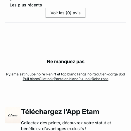
Les plus récents
Voir les {0} avis
Ne manquez pas
Pyjama satin
Jupe noire
T-shirt et top blanc
Tanga noir
Soutien-gorge 85d
Pull blanc
Gilet noir
Pantalon blanc
Pull noir
Robe rose
Téléchargez l'App Etam
Collectez des points, découvrez votre statut et
bénéficiez d'avantages exclusifs !