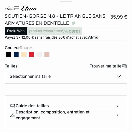
etreinte
SOUTIEN-GORGE N.8 - LE TRIANGLE SANS
35,99 €
ARMATURES EN DENTELLE
Exclu Web
product.wecaretext
Payez 3x 12,00 € sans frais dès 30€ d'achat avec
Couleur
rouge
Tailles
Trouver ma taille
ard
question
Sélectionner ma taille
Guide des tailles
Description, composition, entretien et
engagement