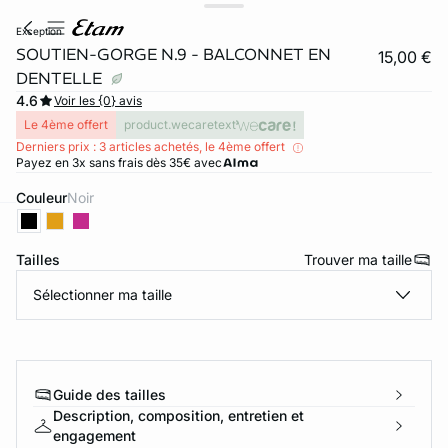
exception
SOUTIEN-GORGE N.9 - BALCONNET EN
15,00 €
DENTELLE
4.6
Voir les {0} avis
Le 4ème offert
product.wecaretext
Derniers prix : 3 articles achetés, le 4ème offert
Payez en 3x sans frais dès 35€ avec
Couleur
noir
ard
question
Tailles
Trouver ma taille
Sélectionner ma taille
Guide des tailles
Description, composition, entretien et
engagement