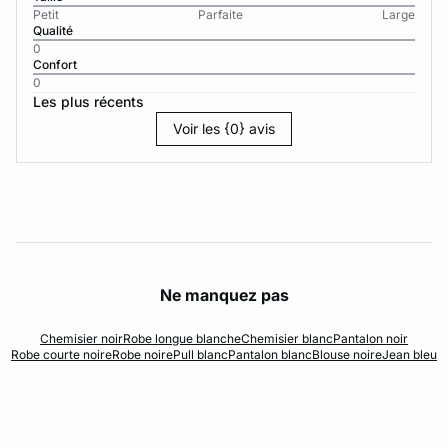
Petit
Parfaite
Large
Qualité
0
Confort
0
Les plus récents
Voir les {0} avis
Ne manquez pas
Chemisier noir
Robe longue blanche
Chemisier blanc
Pantalon noir
Robe courte noire
Robe noire
Pull blanc
Pantalon blanc
Blouse noire
Jean bleu