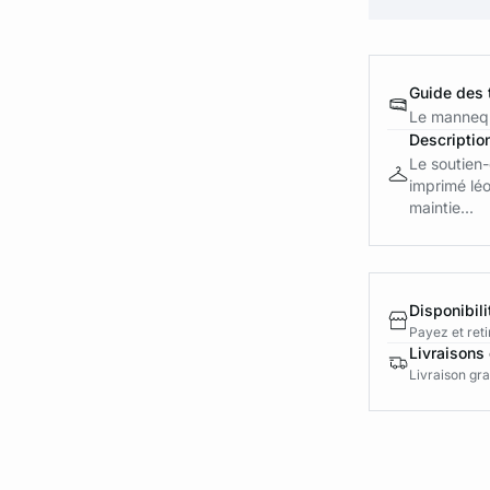
Guide des t
Le mannequ
Descriptio
Le soutien-
imprimé léo
maintie...
Disponibili
Payez et reti
Livraisons 
Livraison gra