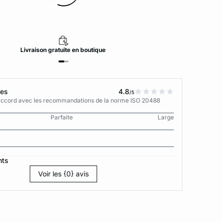
Livraison
gratuite
en boutique
tes
4.8
/5
n accord avec les recommandations de la norme ISO 20488
Parfaite
Large
nts
Voir les {0} avis