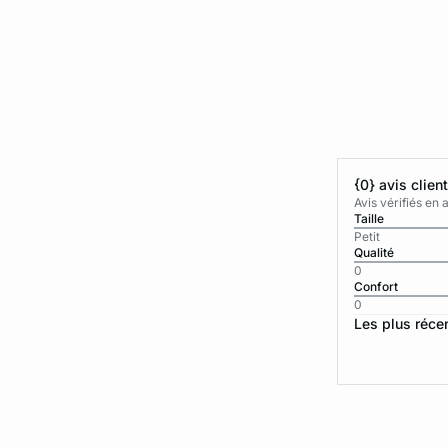
{0} avis clien
Avis vérifiés e
Taille
Petit
Qualité
0
Confort
0
Les plus réce