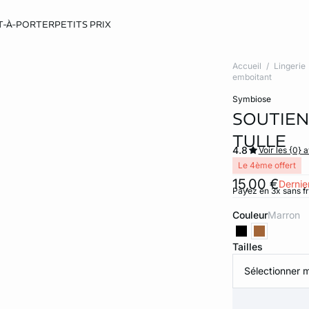
T-À-PORTER
PETITS PRIX
Accueil
Lingerie
emboitant
symbiose
SOUTIEN
TULLE
4.8
Voir les {0} a
Le 4ème offert
15,00 €
Dernier
Payez en 3x sans f
Couleur
marron
Tailles
Sélectionner m