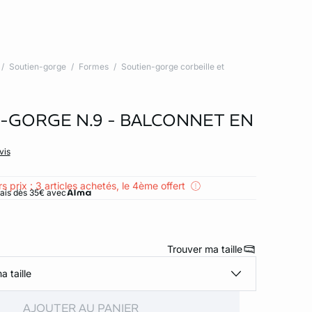
Soutien-gorge
Formes
Soutien-gorge corbeille et
-GORGE N.9 - BALCONNET EN
vis
s prix : 3 articles achetés, le 4ème offert
rais dès 35€ avec
Trouver ma taille
a taille
AJOUTER AU PANIER