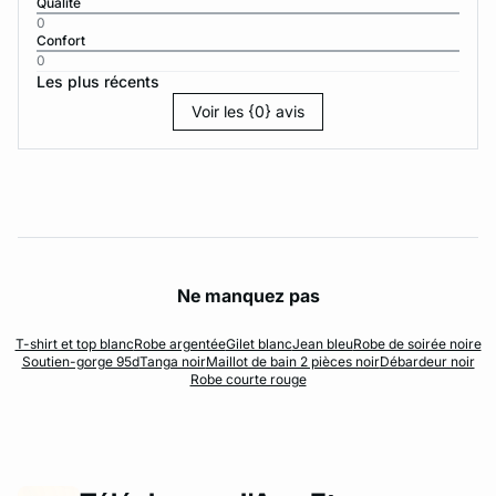
Qualité
0
Confort
0
Les plus récents
Voir les {0} avis
Ne manquez pas
T-shirt et top blanc
Robe argentée
Gilet blanc
Jean bleu
Robe de soirée noire
Soutien-gorge 95d
Tanga noir
Maillot de bain 2 pièces noir
Débardeur noir
Robe courte rouge