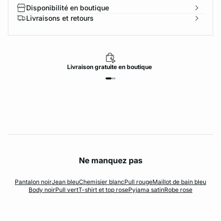
Disponibilité en boutique
Livraisons et retours
Livraison
gratuite
en boutique
Ne manquez pas
Pantalon noir
Jean bleu
Chemisier blanc
Pull rouge
Maillot de bain bleu
Body noir
Pull vert
T-shirt et top rose
Pyjama satin
Robe rose