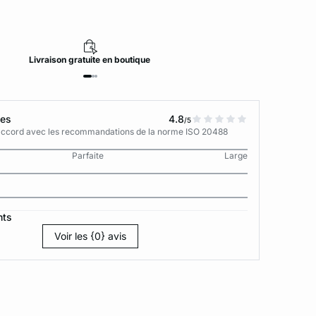
Livraison
gratuite
en boutique
tes
4.8
/5
n accord avec les recommandations de la norme ISO 20488
Parfaite
Large
nts
Voir les {0} avis