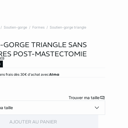
Soutien-gorge
Formes
Soutien-gorge triangle
-GORGE TRIANGLE SANS
RES POST-MASTECTOMIE
vis
e
ans frais dès 30€ d'achat avec
Trouver ma taille
a taille
AJOUTER AU PANIER