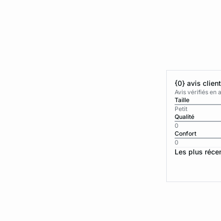
{0} avis clien
Avis vérifiés e
Taille
Petit
Qualité
0
Confort
0
Les plus réce