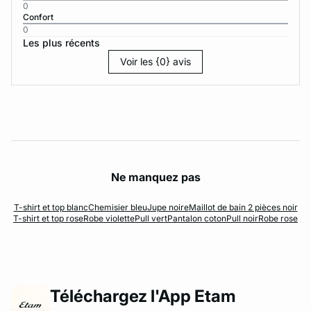
0
Confort
0
Les plus récents
Voir les {0} avis
Ne manquez pas
T-shirt et top blanc
Chemisier bleu
Jupe noire
Maillot de bain 2 pièces noir
T-shirt et top rose
Robe violette
Pull vert
Pantalon coton
Pull noir
Robe rose
Téléchargez l'App Etam