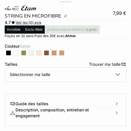
pure fit
7,99 €
STRING EN MICROFIBRE
4.7
Voir les {0} avis
Invisible
Exclu Web
product.wecaretext
Payez en 3x sans frais dès 35€ avec
Couleur
sable
Tailles
Trouver ma taille
ard
question
Sélectionner ma taille
Guide des tailles
Description, composition, entretien et
engagement