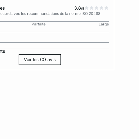
tes
3.8
/5
n accord avec les recommandations de la norme ISO 20488
Parfaite
Large
nts
Voir les {0} avis