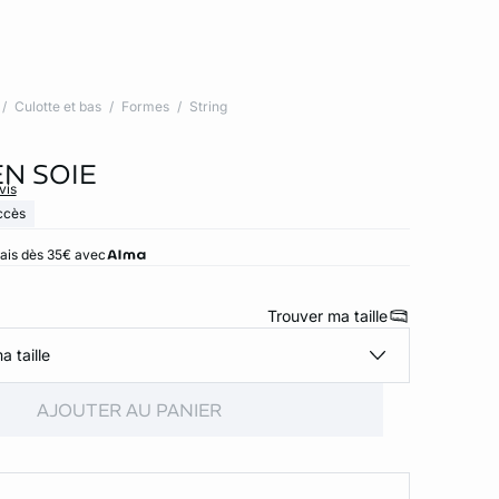
Culotte et bas
Formes
String
EN SOIE
vis
ccès
rais dès 35€ avec
Trouver ma taille
a taille
AJOUTER AU PANIER