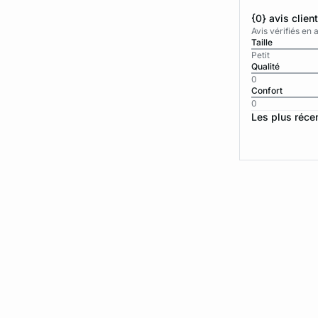
{0} avis clien
Avis vérifiés e
Taille
Petit
Qualité
0
Confort
0
Les plus réce