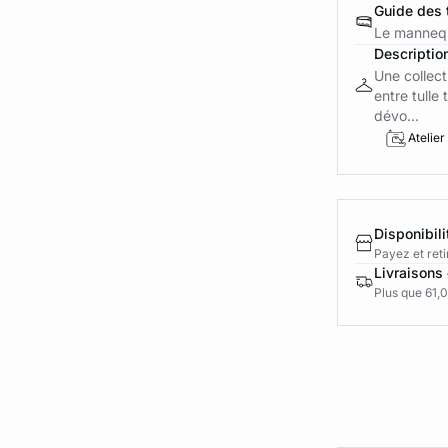
Guide des t
Le mannequ
Descriptio
Une collect
entre tulle
dévo...
Atelier
Disponibili
Payez et reti
Livraisons 
Plus que 61,0