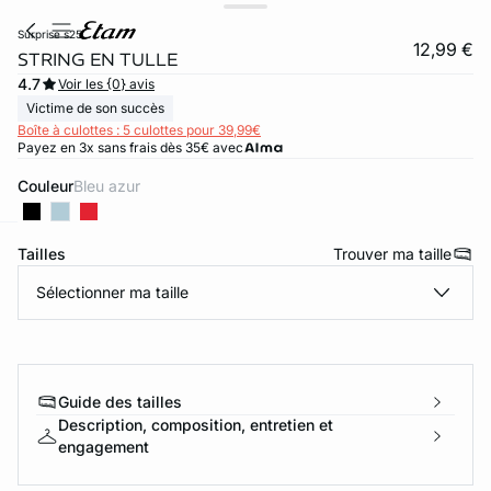
surprise s25
12,99 €
STRING EN TULLE
4.7
Voir les {0} avis
Victime de son succès
Boîte à culottes : 5 culottes pour 39,99€
Payez en 3x sans frais dès 35€ avec
Couleur
bleu azur
Tailles
Trouver ma taille
ard
question
Sélectionner ma taille
Guide des tailles
Description, composition, entretien et
engagement