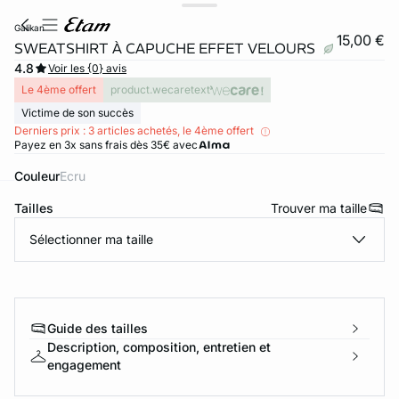
galikan
15,00 €
SWEATSHIRT À CAPUCHE EFFET VELOURS
4.8
Voir les {0} avis
Le 4ème offert
product.wecaretext
Victime de son succès
Derniers prix : 3 articles achetés, le 4ème offert
Payez en 3x sans frais dès 35€ avec
Couleur
ecru
Tailles
Trouver ma taille
ard
question
Sélectionner ma taille
Guide des tailles
Description, composition, entretien et
engagement