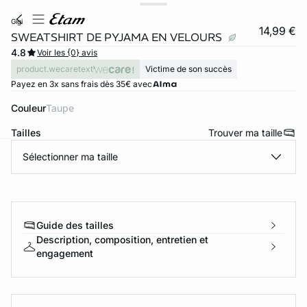
gigi
14,99 €
SWEATSHIRT DE PYJAMA EN VELOURS
4.8
Voir les {0} avis
product.wecaretext
Victime de son succès
Payez en 3x sans frais dès 35€ avec
Couleur
taupe
Tailles
Trouver ma taille
Sélectionner ma taille
ard
question
Guide des tailles
Description, composition, entretien et
engagement