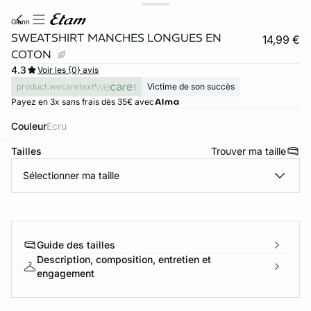
glenn
SWEATSHIRT MANCHES LONGUES EN
14,99 €
COTON
4.3
Voir les {0} avis
product.wecaretext
Victime de son succès
Payez en 3x sans frais dès 35€ avec
Couleur
ecru
Tailles
Trouver ma taille
ard
question
Sélectionner ma taille
Guide des tailles
Description, composition, entretien et
engagement