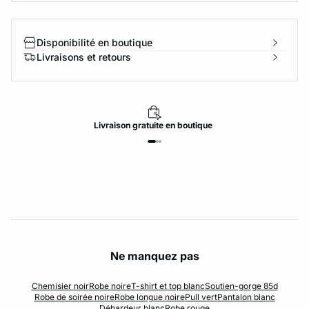
Disponibilité en boutique
Livraisons et retours
Livraison
gratuite
en boutique
Ne manquez pas
Chemisier noir
Robe noire
T-shirt et top blanc
Soutien-gorge 85d
Robe de soirée noire
Robe longue noire
Pull vert
Pantalon blanc
Débardeur blanc
Robe rouge