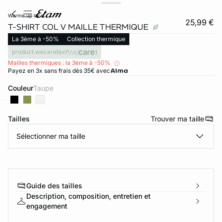
warme up lace
25,99 €
T-SHIRT COL V MAILLE THERMIQUE
La 3ème à -50%
Collection thermique
product.wecaretext
Mailles thermiques : la 3ème à -50%
Payez en 3x sans frais dès 35€ avec
Couleur
taupe
Tailles
Trouver ma taille
ard
question
Sélectionner ma taille
Guide des tailles
Description, composition, entretien et
engagement