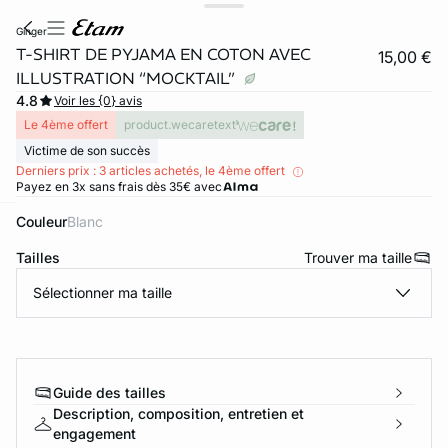
ginger
T-SHIRT DE PYJAMA EN COTON AVEC
15,00 €
ILLUSTRATION “MOCKTAIL”
4.8
Voir les {0} avis
Le 4ème offert
product.wecaretext
Victime de son succès
Derniers prix : 3 articles achetés, le 4ème offert
Payez en 3x sans frais dès 35€ avec
Couleur
blanc
ard
question
Tailles
Trouver ma taille
Sélectionner ma taille
Guide des tailles
Description, composition, entretien et
engagement