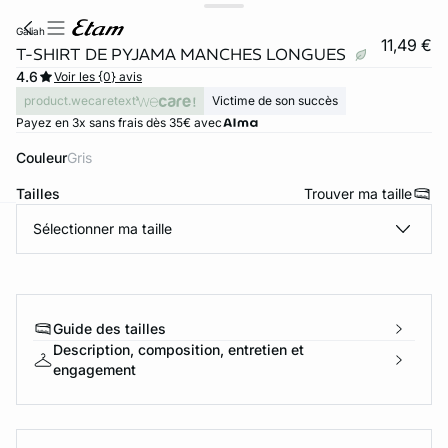
galiah
11,49 €
T-SHIRT DE PYJAMA MANCHES LONGUES
4.6
Voir les {0} avis
product.wecaretext
Victime de son succès
Payez en 3x sans frais dès 35€ avec
Couleur
gris
Tailles
Trouver ma taille
Sélectionner ma taille
ard
question
Guide des tailles
Description, composition, entretien et
engagement