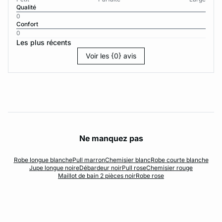
Qualité
0
Confort
0
Les plus récents
Voir les {0} avis
Ne manquez pas
Robe longue blanche
Pull marron
Chemisier blanc
Robe courte blanche
Jupe longue noire
Débardeur noir
Pull rose
Chemisier rouge
Maillot de bain 2 pièces noir
Robe rose