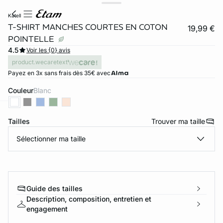
katell
T-SHIRT MANCHES COURTES EN COTON
19,99 €
POINTELLE
4.5
Voir les {0} avis
product.wecaretext
Payez en 3x sans frais dès 35€ avec
Couleur
blanc
ard
question
Tailles
Trouver ma taille
Sélectionner ma taille
Guide des tailles
Description, composition, entretien et
engagement