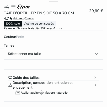
milky
29,99 €
TAIE D'OREILLER EN SOIE 50 X 70 CM
4.7
Voir les {0} avis
100% soie
Victime de son succès
Payez en 3x sans frais dès 35€ avec
Couleur
perle
Tailles
Sélectionner ma taille
ard
question
Guide des tailles
Description, composition, entretien et
engagement
Atelier audité
Matière naturelle