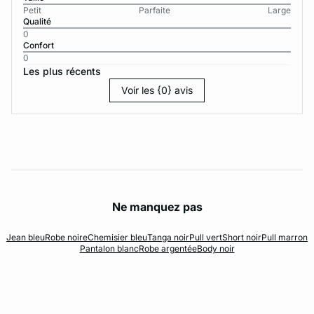
Petit
Parfaite
Large
Qualité
0
Confort
0
Les plus récents
Voir les {0} avis
Ne manquez pas
Jean bleu
Robe noire
Chemisier bleu
Tanga noir
Pull vert
Short noir
Pull marron
Pantalon blanc
Robe argentée
Body noir