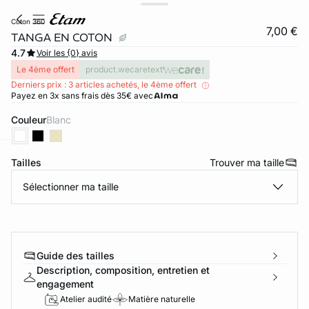
coton 360
7,00 €
TANGA EN COTON
4.7
Voir les {0} avis
Le 4ème offert
product.wecaretext
Derniers prix : 3 articles achetés, le 4ème offert
Payez en 3x sans frais dès 35€ avec
Couleur
blanc
Tailles
Trouver ma taille
ard
question
Sélectionner ma taille
Guide des tailles
Description, composition, entretien et
engagement
Atelier audité
Matière naturelle