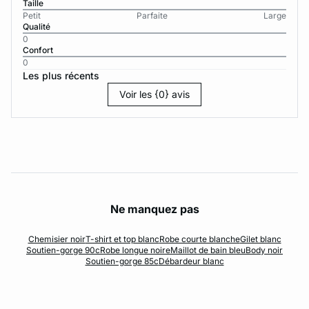
Taille
Petit
Parfaite
Large
Qualité
0
Confort
0
Les plus récents
Voir les {0} avis
Ne manquez pas
Chemisier noir
T-shirt et top blanc
Robe courte blanche
Gilet blanc
Soutien-gorge 90c
Robe longue noire
Maillot de bain bleu
Body noir
Soutien-gorge 85c
Débardeur blanc