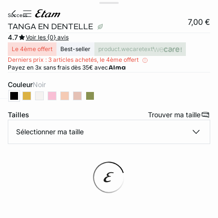
success
7,00 €
TANGA EN DENTELLE
4.7
Voir les {0} avis
Le 4ème offert
Best-seller
product.wecaretext
Derniers prix : 3 articles achetés, le 4ème offert
Payez en 3x sans frais dès 35€ avec
Couleur
noir
Tailles
Trouver ma taille
ard
question
Sélectionner ma taille