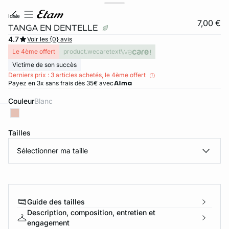
idole
7,00 €
TANGA EN DENTELLE
4.7
Voir les {0} avis
Le 4ème offert
product.wecaretext
Victime de son succès
Derniers prix : 3 articles achetés, le 4ème offert
Payez en 3x sans frais dès 35€ avec
Couleur
blanc
ard
question
Tailles
Sélectionner ma taille
Guide des tailles
Description, composition, entretien et
engagement