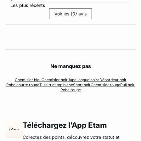
Les plus récents
Voir les {0} avis
Ne manquez pas
Chemisier bleu
Chemisier noir
Jupe longue noire
Débardeur noir
Robe courte rouge
T-shirt et top blanc
Short noir
Chemisier rouge
Pull noir
Robe rouge
Téléchargez l'App Etam
Collectez des points, découvrez votre statut et