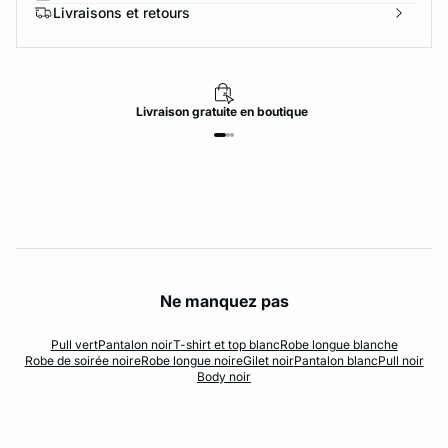
Livraisons et retours
Livraison
gratuite
en boutique
Ne manquez pas
Pull vert
Pantalon noir
T-shirt et top blanc
Robe longue blanche
Robe de soirée noire
Robe longue noire
Gilet noir
Pantalon blanc
Pull noir
Body noir