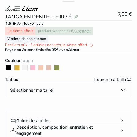
success
7,00 €
TANGA EN DENTELLE IRISÉ
4.8
Voir les {0} avis
Le 4ème offert
product.wecaretext
Victime de son succès
Derniers prix : 3 articles achetés, le 4ème offert
Payez en 3x sans frais dès 35€ avec
Couleur
taupe
ard
question
Tailles
Trouver ma taille
Sélectionner ma taille
Guide des tailles
Description, composition, entretien et
engagement