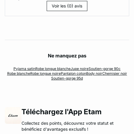
Voir les {0} avis
Ne manquez pas
Pyjama satin
Robe longue blanche
Jupe noire
Soutien-gorge 90c
Robe blanche
Robe longue noire
Pantalon coton
Body noir
Chemisier noir
Soutien-gorge 95d
Téléchargez l'App Etam
Collectez des points, découvrez votre statut et
bénéficiez d'avantages exclusifs !