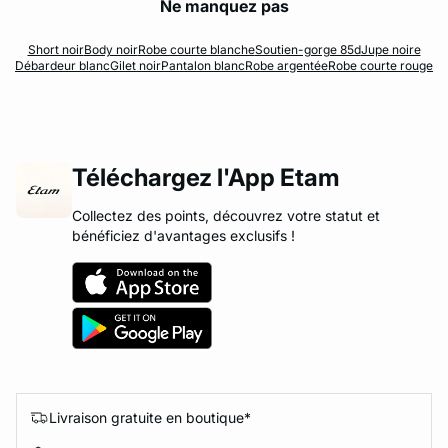
Ne manquez pas
Short noir
Body noir
Robe courte blanche
Soutien-gorge 85d
Jupe noire
Débardeur blanc
Gilet noir
Pantalon blanc
Robe argentée
Robe courte rouge
Téléchargez l'App Etam
Collectez des points, découvrez votre statut et
bénéficiez d'avantages exclusifs !
Livraison gratuite en boutique*