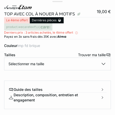
a britany imp
19,00 €
TOP AVEC COL À NOUER À MOTIFS
Le 4ème offert
Dernières pièces
product.wecaretext
Derniers prix : 3 articles achetés, le 4ème offert
Payez en 3x sans frais dès 35€ avec
Couleur
imp fd brique
Tailles
Trouver ma taille
ard
question
Sélectionner ma taille
Guide des tailles
Description, composition, entretien et
engagement