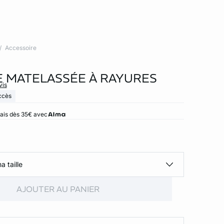
Accessoire
 MATELASSÉE À RAYURES
vis
ccès
rais dès 35€ avec
a taille
AJOUTER AU PANIER