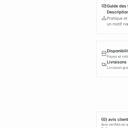
Guide des t
Descriptio
Pratique et
un motif nœ
Disponibili
Payez et reti
Livraisons 
Livraison gra
{0} avis clien
Avis vérifiés e