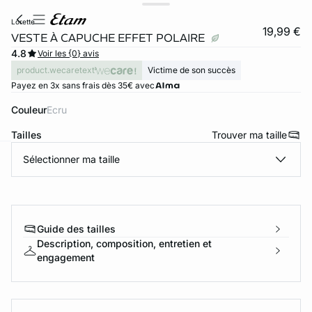
lorette
19,99 €
VESTE À CAPUCHE EFFET POLAIRE
4.8
Voir les {0} avis
product.wecaretext
Victime de son succès
Payez en 3x sans frais dès 35€ avec
Couleur
ecru
Tailles
Trouver ma taille
Sélectionner ma taille
ard
question
Guide des tailles
Description, composition, entretien et
engagement