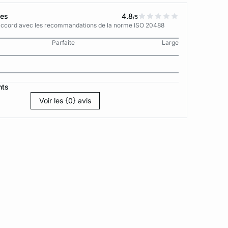
tes
4.8
/5
n accord avec les recommandations de la norme ISO 20488
Parfaite
Large
nts
Voir les {0} avis