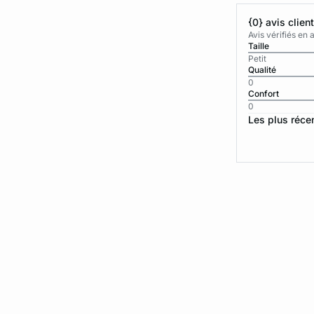
{0} avis clien
Avis vérifiés e
Taille
Petit
Qualité
0
Confort
0
Les plus réce