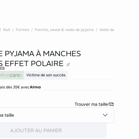
Nuit
Formes
Poncho, sweat & veste de pyjama
Veste de
E PYJAMA À MANCHES
 EFFET POLAIRE
vis
xt
Victime de son succès
rais dès 35€ avec
Trouver ma taille
a taille
AJOUTER AU PANIER