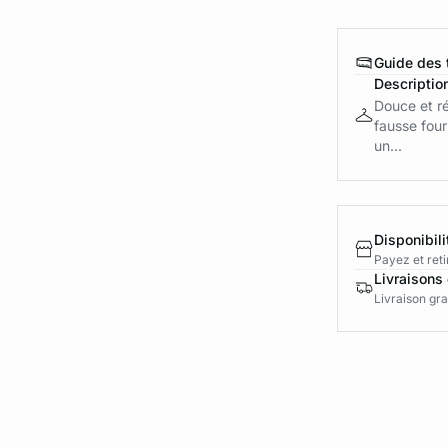
Guide des t
Descriptio
Douce et ré
fausse four
un...
Disponibili
Payez et reti
Livraisons 
Livraison gra