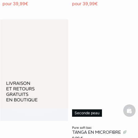
pour 39,99€
pour 39,99€
bask
Seconde peau
Invisible
pure soft bac
TANGA EN MICROFIBRE