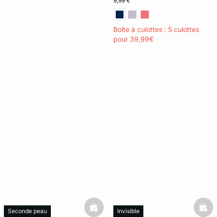
9,99 €
Boîte à culottes : 5 culottes
pour 39,99€
basketfull
bask
Seconde peau
Invisible