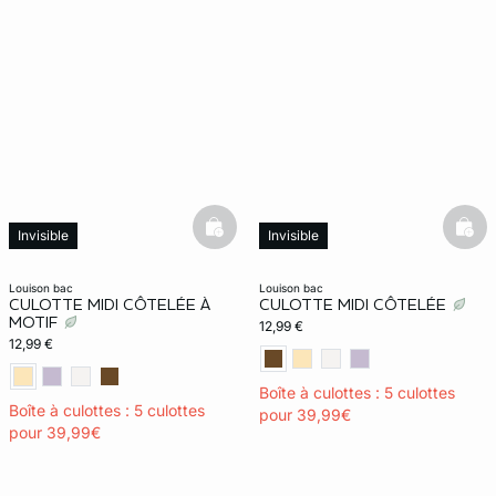
basketfull
bask
Invisible
Invisible
louison bac
louison bac
CULOTTE MIDI CÔTELÉE À
CULOTTE MIDI CÔTELÉE
MOTIF
12,99 €
12,99 €
Boîte à culottes : 5 culottes
Boîte à culottes : 5 culottes
pour 39,99€
pour 39,99€