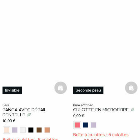
basketfull
bask
Invisible
Seconde peau
Invisible
fara
pure soft bac
TANGA AVEC DÉTAIL
CULOTTE EN MICROFIBRE
DENTELLE
9,99 €
10,99 €
Boîte à culottes : 5 culottes
Boîte à culottes : 5 culottes