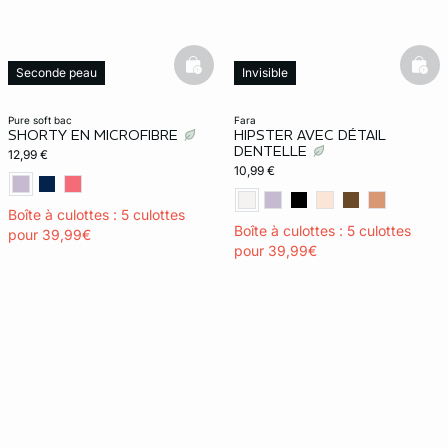
basketfull
bask
Seconde peau
Invisible
Invisible
pure soft bac
fara
SHORTY EN MICROFIBRE
HIPSTER AVEC DÉTAIL
DENTELLE
12,99 €
10,99 €
Boîte à culottes : 5 culottes
Boîte à culottes : 5 culottes
pour 39,99€
pour 39,99€