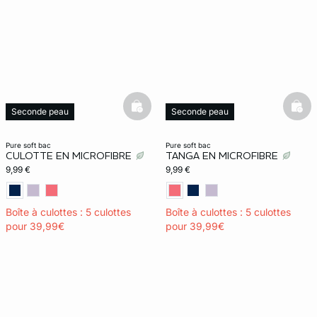
basketfull
bask
Seconde peau
Seconde peau
Invisible
Invisible
pure soft bac
pure soft bac
CULOTTE EN MICROFIBRE
TANGA EN MICROFIBRE
9,99 €
9,99 €
Boîte à culottes : 5 culottes
Boîte à culottes : 5 culottes
pour 39,99€
pour 39,99€