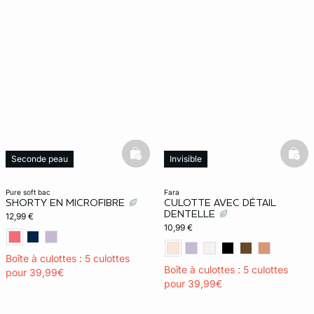
basketfull
bask
Seconde peau
Invisible
Invisible
pure soft bac
fara
SHORTY EN MICROFIBRE
CULOTTE AVEC DÉTAIL
DENTELLE
12,99 €
10,99 €
Boîte à culottes : 5 culottes
Boîte à culottes : 5 culottes
pour 39,99€
pour 39,99€