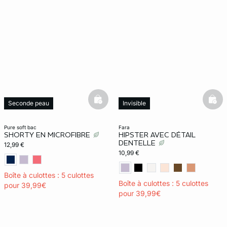
basketfull
bask
Seconde peau
Invisible
Invisible
pure soft bac
fara
SHORTY EN MICROFIBRE
HIPSTER AVEC DÉTAIL
DENTELLE
12,99 €
10,99 €
Boîte à culottes : 5 culottes
Boîte à culottes : 5 culottes
pour 39,99€
pour 39,99€