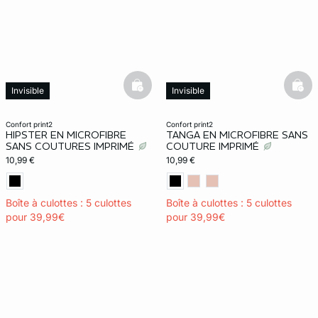
ard
question
basketfull
bask
Invisible
Invisible
confort print2
confort print2
HIPSTER EN MICROFIBRE
TANGA EN MICROFIBRE SANS
SANS COUTURES IMPRIMÉ
COUTURE IMPRIMÉ
10,99 €
10,99 €
Boîte à culottes : 5 culottes
Boîte à culottes : 5 culottes
pour 39,99€
pour 39,99€