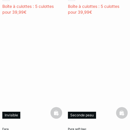
Boîte à culottes : 5 culottes
Boîte à culottes : 5 culottes
pour 39,99€
pour 39,99€
basketfull
bask
Invisible
Seconde peau
Invisible
fara
pure soft bac