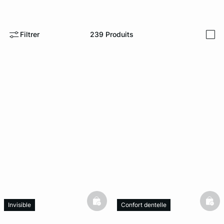
ard
question
Filtrer
239
Produits
i
basketfull
bask
Invisible
Confort dentelle
Exclu Web