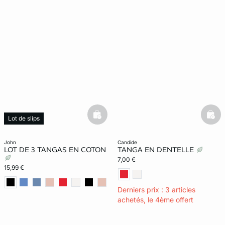
basketfull
bask
Lot de slips
john
candide
LOT DE 3 TANGAS EN COTON
TANGA EN DENTELLE
7,00 €
15,99 €
Derniers prix : 3 articles
achetés, le 4ème offert