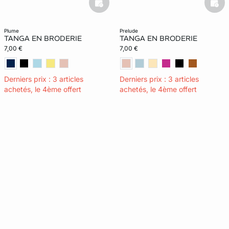
basketfull
bask
plume
prelude
TANGA EN BRODERIE
TANGA EN BRODERIE
7,00 €
7,00 €
Derniers prix : 3 articles
Derniers prix : 3 articles
achetés, le 4ème offert
achetés, le 4ème offert