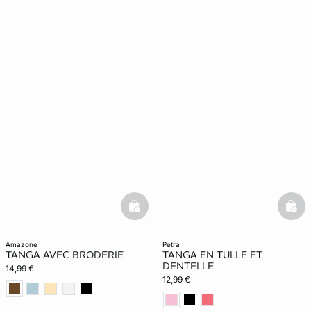
basketfull
bask
amazone
petra
TANGA AVEC BRODERIE
TANGA EN TULLE ET
DENTELLE
14,99 €
12,99 €