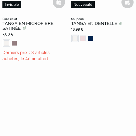
basketfull
bask
Invisible
Nouveauté
pure eclat
soupcon
TANGA EN MICROFIBRE
TANGA EN DENTELLE
SATINÉE
16,99 €
7,00 €
Derniers prix : 3 articles
achetés, le 4ème offert