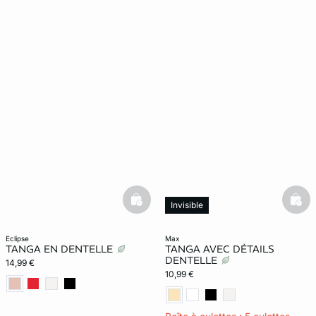
basketfull
bask
Invisible
eclipse
max
TANGA EN DENTELLE
TANGA AVEC DÉTAILS
DENTELLE
14,99 €
10,99 €