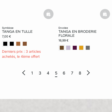
basketfull
bask
symbiose
envolee
TANGA EN TULLE
TANGA EN BRODERIE
FLORALE
7,00 €
16,99 €
Derniers prix : 3 articles
achetés, le 4ème offert
1
3
4
5
6
7
8