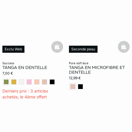
basketfull
bask
Exclu Web
Seconde peau
success
pure soft lace
TANGA EN DENTELLE
TANGA EN MICROFIBRE ET
DENTELLE
7,00 €
12,99 €
Derniers prix : 3 articles
achetés, le 4ème offert