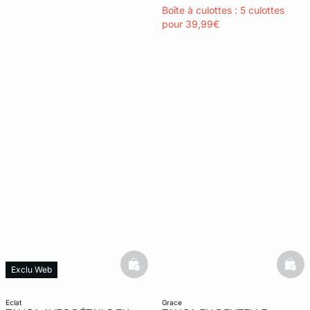
Boîte à culottes : 5 culottes
pour 39,99€
basketfull
bask
Exclu Web
eclat
grace