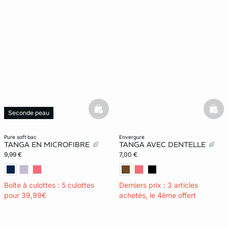
basketfull
bask
Seconde peau
Invisible
pure soft bac
envergure
TANGA EN MICROFIBRE
TANGA AVEC DENTELLE
9,99 €
7,00 €
Boîte à culottes : 5 culottes
Derniers prix : 3 articles
pour 39,99€
achetés, le 4ème offert