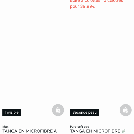
Boîte à culottes : 5 culottes
pour 39,99€
basketfull
bask
Invisible
Seconde peau
Invisible
max
pure soft bac
TANGA EN MICROFIBRE À
TANGA EN MICROFIBRE