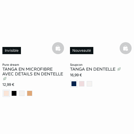
basketfull
bask
Invisible
Nouveauté
Exclu Web
pure dream
soupcon
TANGA EN MICROFIBRE
TANGA EN DENTELLE
AVEC DÉTAILS EN DENTELLE
16,99 €
12,99 €