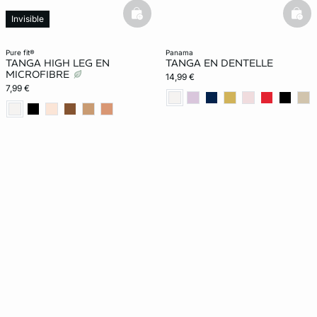
basketfull
bask
Invisible
pure fit®
panama
TANGA HIGH LEG EN
TANGA EN DENTELLE
MICROFIBRE
14,99 €
7,99 €