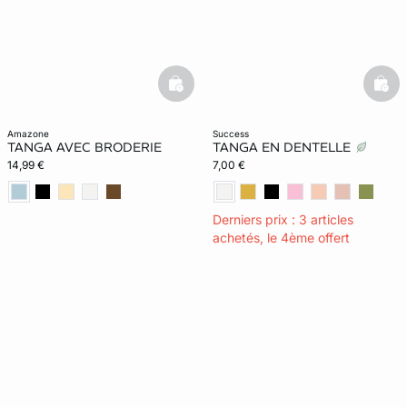
basketfull
bask
amazone
success
TANGA AVEC BRODERIE
TANGA EN DENTELLE
14,99 €
7,00 €
Derniers prix : 3 articles
achetés, le 4ème offert