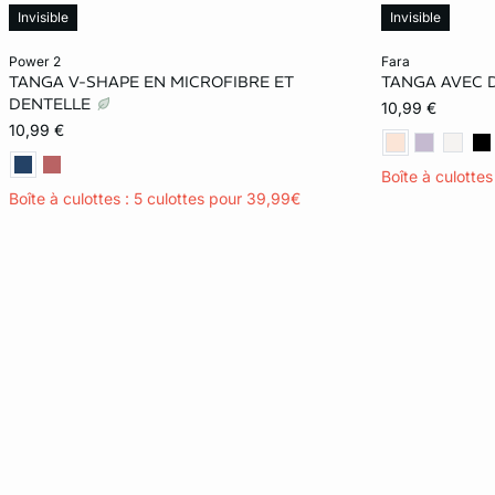
Invisible
Invisible
Ajouter ma taille au panier
Ajouter ma tail
power 2
fara
TANGA V-SHAPE EN MICROFIBRE ET
TANGA AVEC 
XS
S
M
L
XS
DENTELLE
10,99 €
10,99 €
XL
XL
Boîte à culotte
Boîte à culottes : 5 culottes pour 39,99€