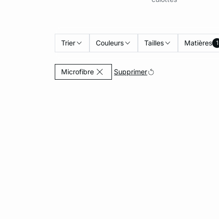
Trier
Couleurs
Tailles
Matières
1
Actuellement affiné par Matières: Micro
Supprimer
Microfibre