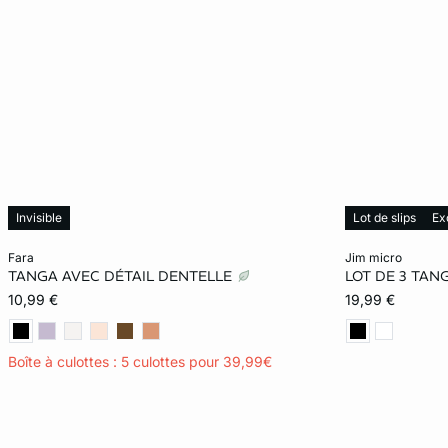
Invisible
Lot de slips
Ex
Ajouter ma taille au panier
Ajouter ma tail
fara
jim micro
TANGA AVEC DÉTAIL DENTELLE
LOT DE 3 TAN
XS
S
M
L
XS
10,99 €
19,99 €
XL
XL
Boîte à culottes : 5 culottes pour 39,99€