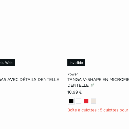
clu Web
Invisible
le au panier
Ajouter ma taille au panier
power
GAS AVEC DÉTAILS DENTELLE
TANGA V-SHAPE EN MICROFI
S
M
L
XS
S
M
DENTELLE
10,99 €
XL
Boîte à culottes : 5 culottes pou