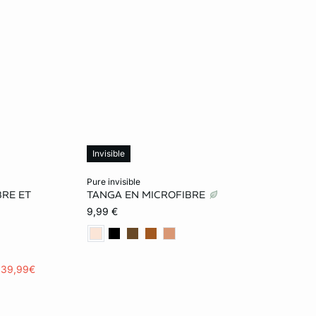
Invisible
Ajouter ma taille au panier
pure invisible
BRE ET
TANGA EN MICROFIBRE
L
XS
S
M
L
9,99 €
XL
r 39,99€