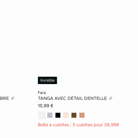
Invisible
Ajouter ma taille au panier
fara
IBRE
TANGA AVEC DÉTAIL DENTELLE
L
XS
S
M
L
10,99 €
XL
Boîte à culottes : 5 culottes pour 39,99€