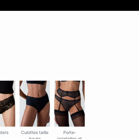
ters
Culottes taille
Porte-
haute
jarretelles et