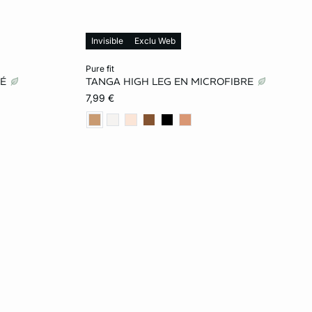
Invisible
Exclu Web
Ajouter ma taille au panier
pure fit
NÉ
TANGA HIGH LEG EN MICROFIBRE
L
XS
S
M
L
7,99 €
XL