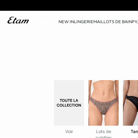
NEW IN
LINGERIE
MAILLOTS DE BAIN
PY
Voir
Lots de
Tan
culottes