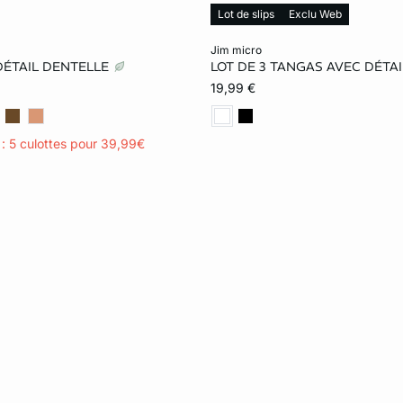
Lot de slips
Exclu Web
le au panier
Ajouter ma taille au panier
jim micro
DÉTAIL DENTELLE
LOT DE 3 TANGAS AVEC DÉTA
S
M
L
XS
S
M
19,99 €
XL
s : 5 culottes pour 39,99€