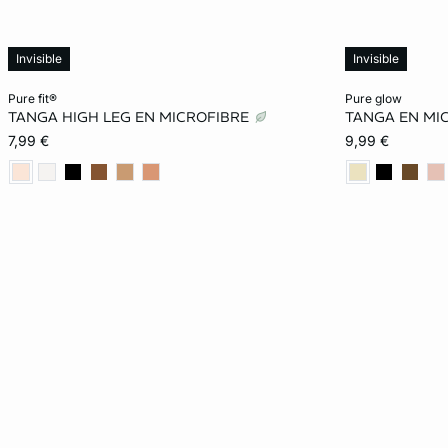
Invisible
Invisible
Ajouter ma taille au panier
Ajouter ma tail
pure fit®
pure glow
TANGA HIGH LEG EN MICROFIBRE
TANGA EN MI
XS
S
M
XS
7,99 €
9,99 €
XL