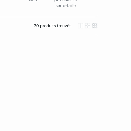
serre-taille
70
produits trouvés
icon-layout-detaile
icon-layout-class
icon-layout-m