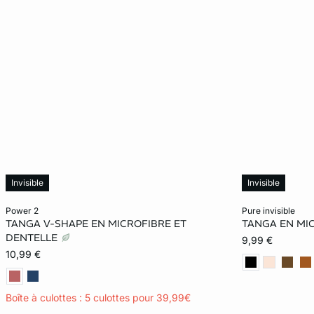
Invisible
Invisible
Ajouter ma taille au panier
Ajouter ma tail
power 2
pure invisible
TANGA V-SHAPE EN MICROFIBRE ET
TANGA EN MI
XS
S
M
L
XS
DENTELLE
9,99 €
10,99 €
XL
XL
Boîte à culottes : 5 culottes pour 39,99€