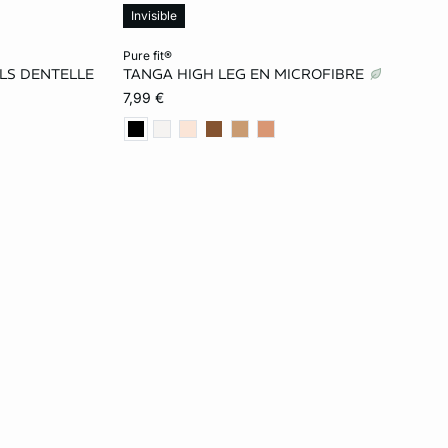
Invisible
Ajouter ma taille au panier
pure fit®
ILS DENTELLE
TANGA HIGH LEG EN MICROFIBRE
L
XS
S
M
L
7,99 €
XL