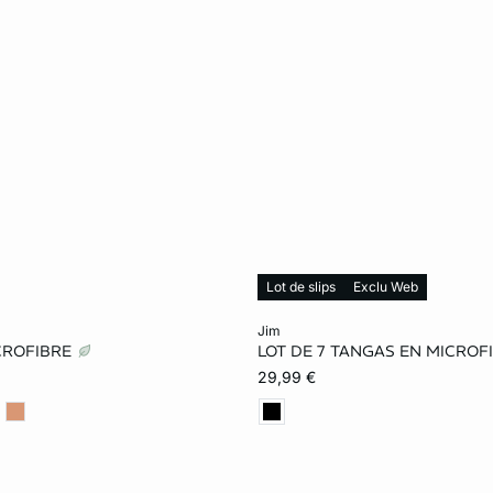
Lot de slips
Exclu Web
le au panier
Ajouter ma taille au panier
jim
CROFIBRE
LOT DE 7 TANGAS EN MICROF
S
M
L
XS
S
M
29,99 €
XL