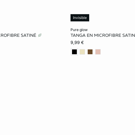
Invisible
le au panier
Ajouter ma taille au panier
pure glow
CROFIBRE SATINÉ
TANGA EN MICROFIBRE SATI
S
M
L
XS
S
M
9,99 €
XL