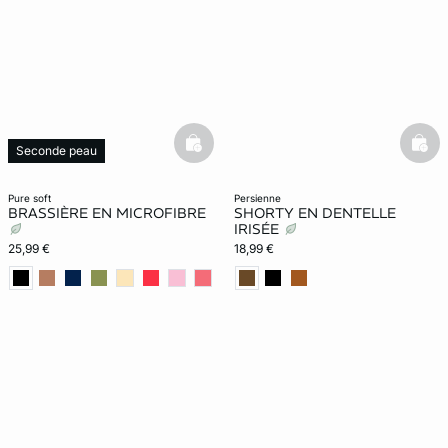
basketfull
bask
Seconde peau
pure soft
persienne
BRASSIÈRE EN MICROFIBRE
SHORTY EN DENTELLE
IRISÉE
25,99 €
18,99 €