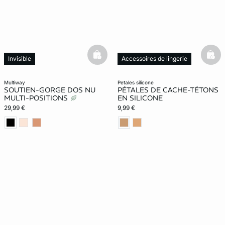
basketfull
bask
Invisible
Accessoires de lingerie
Best-seller
multiway
petales silicone
SOUTIEN-GORGE DOS NU
PÉTALES DE CACHE-TÉTONS
MULTI-POSITIONS
EN SILICONE
29,99 €
9,99 €