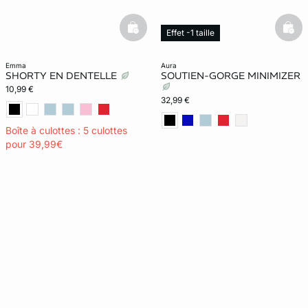
basketfull
bask
Effet -1 taille
emma
aura
SHORTY EN DENTELLE
SOUTIEN-GORGE MINIMIZER
10,99 €
32,99 €
Boîte à culottes : 5 culottes
pour 39,99€