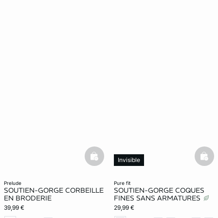
basketfull
bask
Invisible
prelude
pure fit
SOUTIEN-GORGE CORBEILLE
SOUTIEN-GORGE COQUES
EN BRODERIE
FINES SANS ARMATURES
39,99 €
29,99 €