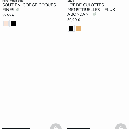
Soit moins de 20€ la culotte
pure mesh plus
jaya
SOUTIEN-GORGE COQUES
LOT DE CULOTTES
FINES
MENSTRUELLES - FLUX
ABONDANT
39,99 €
59,00 €