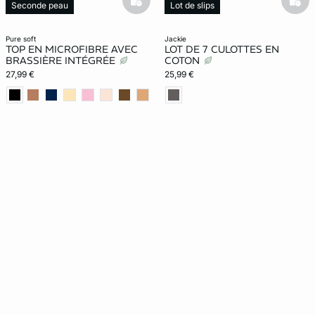
basketfull
bask
Seconde peau
Lot de slips
Nouveauté
Exclu Web
pure soft
jackie
TOP EN MICROFIBRE AVEC
LOT DE 7 CULOTTES EN
BRASSIÈRE INTÉGRÉE
COTON
27,99 €
25,99 €