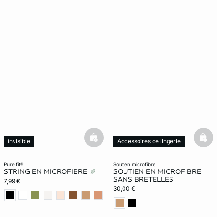
basketfull
bask
Invisible
Accessoires de lingerie
Best-seller
pure fit®
soutien microfibre
STRING EN MICROFIBRE
SOUTIEN EN MICROFIBRE
SANS BRETELLES
7,99 €
30,00 €