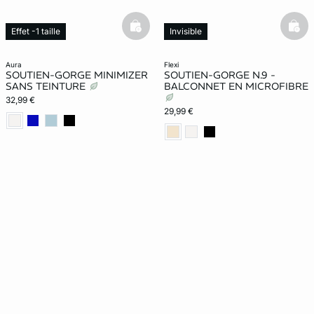
basketfull
bask
Effet -1 taille
Invisible
aura
flexi
SOUTIEN-GORGE MINIMIZER
SOUTIEN-GORGE N.9 -
SANS TEINTURE
BALCONNET EN MICROFIBRE
32,99 €
29,99 €