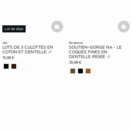
basketfull
bask
Lot de slips
jim
persienne
LOTS DE 3 CULOTTES EN
SOUTIEN-GORGE N.4 - LE
COTON ET DENTELLE
COQUES FINES EN
DENTELLE IRISÉE
15,99 €
35,99 €