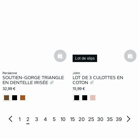
basketfull
bask
Lot de slips
persienne
john
SOUTIEN-GORGE TRIANGLE
LOT DE 3 CULOTTES EN
EN DENTELLE IRISÉE
COTON
32,99 €
15,99 €
1
2
3
4
5
10
15
20
25
30
35
39