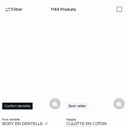
Filtrer
1144
Produits
i
ard
question
basketfull
bask
Confort dentelle
Best-seller
pure dentelle
happily
BODY EN DENTELLE
CULOTTE EN COTON