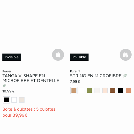
basketfull
bask
Invisible
Invisible
Exclu Web
power
pure fit
TANGA V-SHAPE EN
STRING EN MICROFIBRE
MICROFIBRE ET DENTELLE
7,99 €
10,99 €
Boîte à culottes : 5 culottes
pour 39,99€