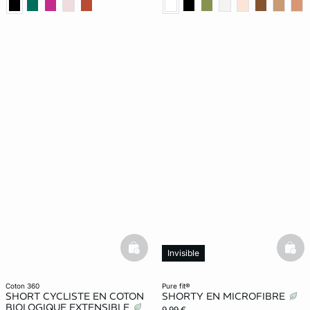
basketfull
bask
Invisible
coton 360
pure fit®
SHORT CYCLISTE EN COTON
SHORTY EN MICROFIBRE
BIOLOGIQUE EXTENSIBLE
9,99 €