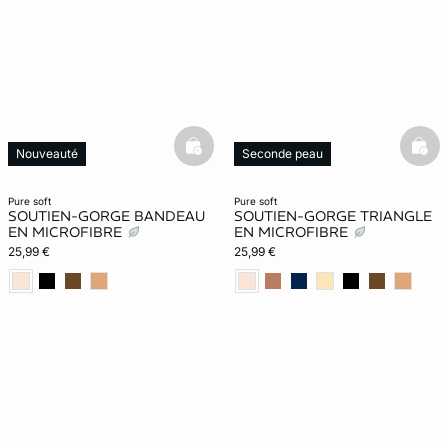
basketfull
bask
Nouveauté
Seconde peau
Nouveauté
pure soft
pure soft
SOUTIEN-GORGE BANDEAU
SOUTIEN-GORGE TRIANGLE
EN MICROFIBRE
EN MICROFIBRE
25,99 €
25,99 €