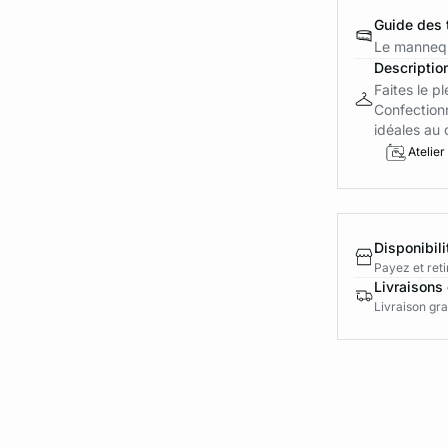
Guide des t
Le mannequ
Descriptio
Faites le p
Confection
idéales au q
Atelier
Disponibili
Payez et reti
Livraisons 
Livraison gra