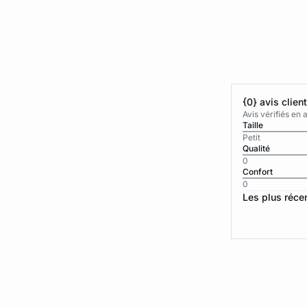
{0} avis clien
Avis vérifiés e
Taille
Petit
Qualité
0
Confort
0
Les plus réce