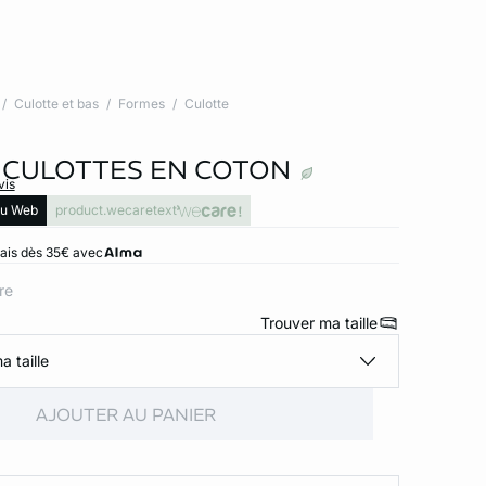
Culotte et bas
Formes
Culotte
7 CULOTTES EN COTON
vis
lu Web
product.wecaretext
rais dès 35€ avec
ore
Trouver ma taille
a taille
AJOUTER AU PANIER