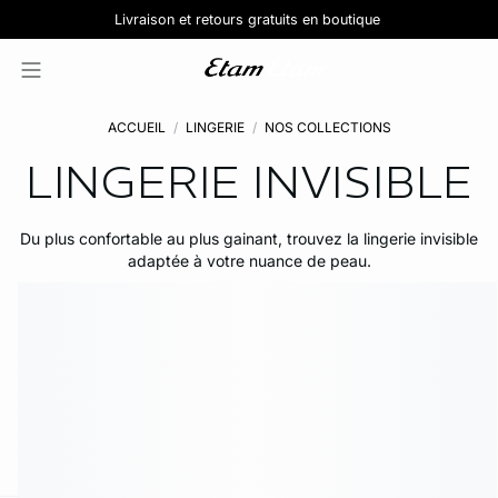
Pure Dentelle :
Lingerie en coton
Livraison et retours gratuits en boutique
Jolies culottes :
Découvrir la nouvelle collection de lingerie
Découvrir la collection
5 pour 39,99€
ACCUEIL
LINGERIE
NOS COLLECTIONS
LINGERIE INVISIBLE
Du plus confortable au plus gainant, trouvez la lingerie invisible
adaptée à votre nuance de peau.