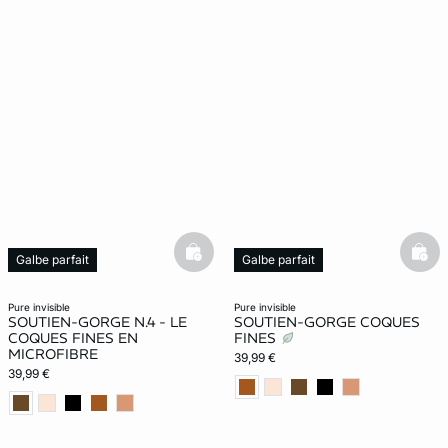
basketfull
bask
Galbe parfait
Galbe parfait
pure invisible
pure invisible
SOUTIEN-GORGE N.4 - LE
SOUTIEN-GORGE COQUES
COQUES FINES EN
FINES
MICROFIBRE
39,99 €
39,99 €