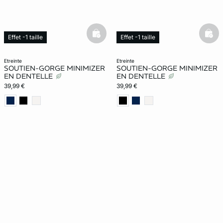
basketfull
bask
Effet -1 taille
Effet -1 taille
etreinte
etreinte
SOUTIEN-GORGE MINIMIZER
SOUTIEN-GORGE MINIMIZER
EN DENTELLE
EN DENTELLE
39,99 €
39,99 €