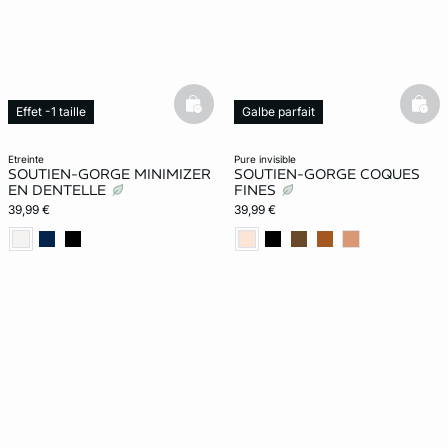
basketfull
bask
Effet -1 taille
Galbe parfait
etreinte
pure invisible
SOUTIEN-GORGE MINIMIZER
SOUTIEN-GORGE COQUES
EN DENTELLE
FINES
39,99 €
39,99 €