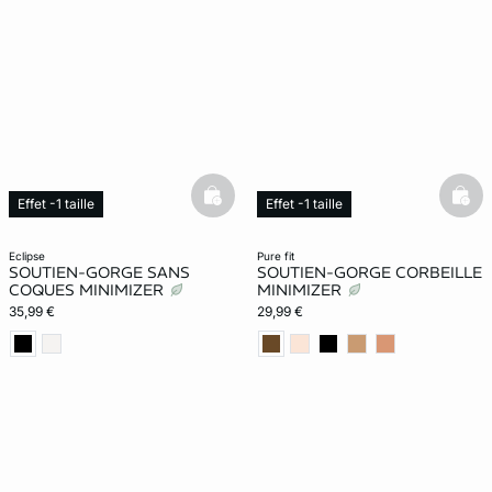
basketfull
bask
Effet -1 taille
Effet -1 taille
Exclu Web
eclipse
pure fit
SOUTIEN-GORGE SANS
SOUTIEN-GORGE CORBEILLE
COQUES MINIMIZER
MINIMIZER
35,99 €
29,99 €