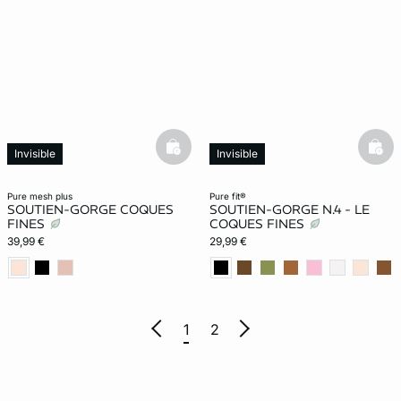
basketfull
bask
Invisible
Invisible
pure mesh plus
pure fit®
SOUTIEN-GORGE COQUES
SOUTIEN-GORGE N.4 - LE
FINES
COQUES FINES
39,99 €
29,99 €
1
2