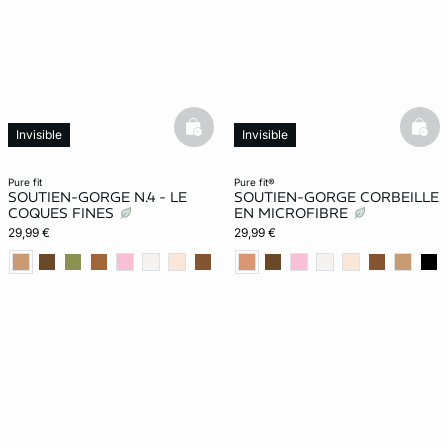
basketfull
bask
Invisible
Invisible
Exclu Web
pure fit
pure fit®
SOUTIEN-GORGE N.4 - LE
SOUTIEN-GORGE CORBEILLE
COQUES FINES
EN MICROFIBRE
29,99 €
29,99 €