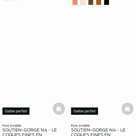
basketfull
bask
Galbe parfait
Galbe parfait
pure invisible
pure invisible
SOUTIEN-GORGE N.4 - LE
SOUTIEN-GORGE N.4 - LE
COQUES FINES EN
COQUES FINES EN