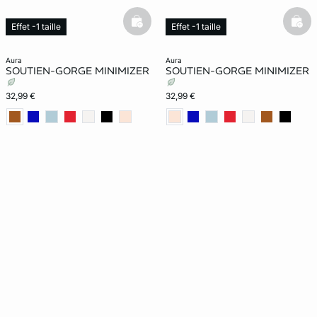
basketfull
bask
Effet -1 taille
Effet -1 taille
Exclu Web
Exclu Web
aura
aura
SOUTIEN-GORGE MINIMIZER
SOUTIEN-GORGE MINIMIZER
32,99 €
32,99 €