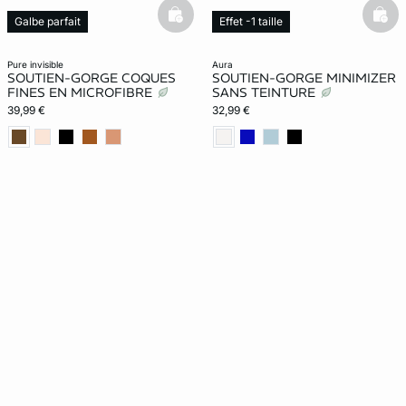
basketfull
bask
Galbe parfait
Effet -1 taille
pure invisible
aura
SOUTIEN-GORGE COQUES
SOUTIEN-GORGE MINIMIZER
FINES EN MICROFIBRE
SANS TEINTURE
39,99 €
32,99 €