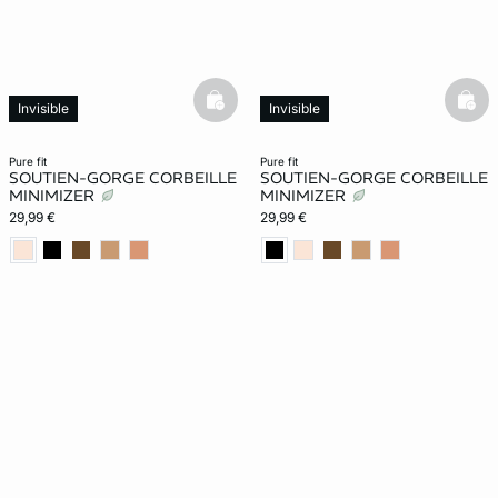
basketfull
bask
Invisible
Invisible
Effet -1 taille
Effet -1 taille
pure fit
pure fit
SOUTIEN-GORGE CORBEILLE
SOUTIEN-GORGE CORBEILLE
MINIMIZER
MINIMIZER
29,99 €
29,99 €