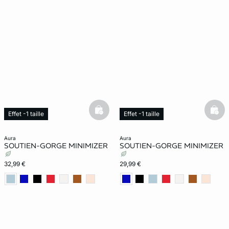
basketfull
bask
Effet -1 taille
Effet -1 taille
Exclu Web
aura
aura
SOUTIEN-GORGE MINIMIZER
SOUTIEN-GORGE MINIMIZER
32,99 €
29,99 €