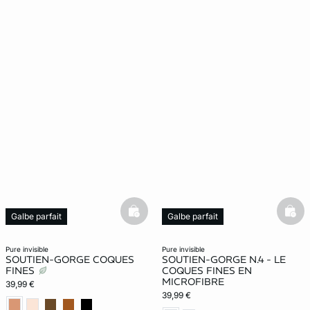
basketfull
bask
Galbe parfait
Galbe parfait
pure invisible
pure invisible
SOUTIEN-GORGE COQUES
SOUTIEN-GORGE N.4 - LE
FINES
COQUES FINES EN
MICROFIBRE
39,99 €
39,99 €