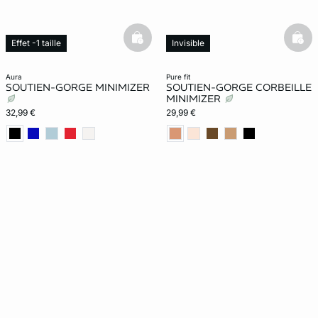
basketfull
bask
Effet -1 taille
Invisible
Effet -1 taille
Exclu Web
aura
pure fit
SOUTIEN-GORGE MINIMIZER
SOUTIEN-GORGE CORBEILLE
MINIMIZER
32,99 €
29,99 €