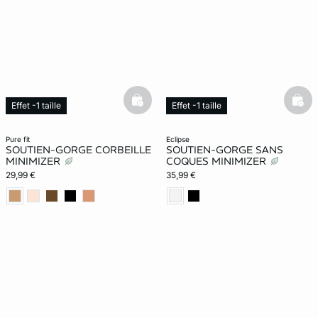
basketfull
bask
Effet -1 taille
Effet -1 taille
Exclu Web
pure fit
eclipse
SOUTIEN-GORGE CORBEILLE
SOUTIEN-GORGE SANS
MINIMIZER
COQUES MINIMIZER
29,99 €
35,99 €