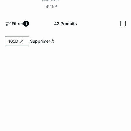
gorge
ard
question
Filtrer
42
Produits
1
i
Actuellement affiné par Tailles: 105D
Supprimer
105D