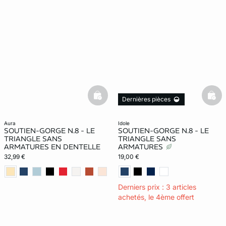
basketfull
bask
Dernières pièces
aura
idole
SOUTIEN-GORGE N.8 - LE
SOUTIEN-GORGE N.8 - LE
TRIANGLE SANS
TRIANGLE SANS
ARMATURES EN DENTELLE
ARMATURES
32,99 €
19,00 €
Derniers prix : 3 articles
achetés, le 4ème offert