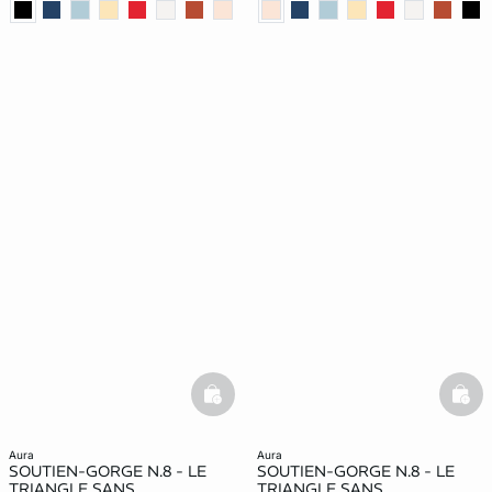
basketfull
bask
aura
aura
SOUTIEN-GORGE N.8 - LE
SOUTIEN-GORGE N.8 - LE
TRIANGLE SANS
TRIANGLE SANS