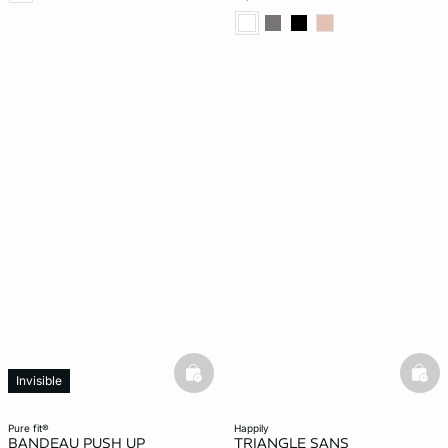
basketfull
bask
Invisible
pure fit®
happily
BANDEAU PUSH UP
TRIANGLE SANS