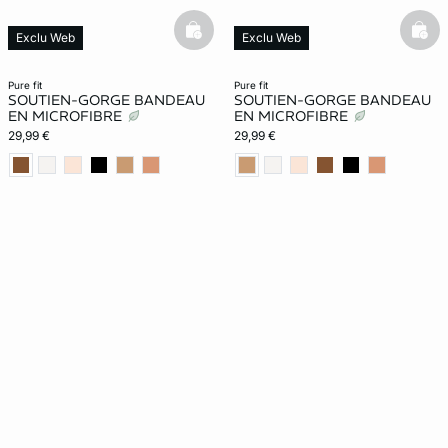
basketfull
bask
Exclu Web
Exclu Web
pure fit
pure fit
SOUTIEN-GORGE BANDEAU
SOUTIEN-GORGE BANDEAU
EN MICROFIBRE
EN MICROFIBRE
29,99 €
29,99 €