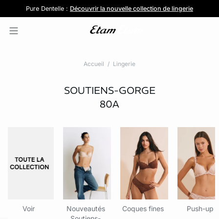
Pure Dentelle :
Lingerie en coton
Livraison et retours gratuits en boutique
Jolies culottes :
Découvrir la nouvelle collection de lingerie
Découvrir la collection
5 pour 39,99€
Accueil
Lingerie
SOUTIENS-GORGE
80A
Voir
Nouveautés
Coques fines
Push-up
Soutiens-