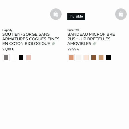
basketfull
bask
Invisible
Exclu Web
happily
pure fit®
SOUTIEN-GORGE SANS
BANDEAU MICROFIBRE
ARMATURES COQUES FINES
PUSH-UP BRETELLES
EN COTON BIOLOGIQUE
AMOVIBLES
27,99 €
29,99 €