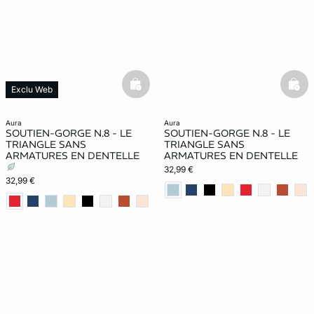
basketfull
bask
Exclu Web
aura
aura
SOUTIEN-GORGE N.8 - LE
SOUTIEN-GORGE N.8 - LE
TRIANGLE SANS
TRIANGLE SANS
ARMATURES EN DENTELLE
ARMATURES EN DENTELLE
32,99 €
32,99 €