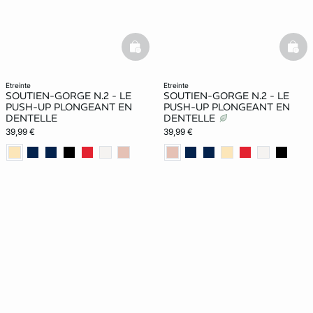
basketfull
bask
etreinte
etreinte
SOUTIEN-GORGE N.2 - LE
SOUTIEN-GORGE N.2 - LE
PUSH-UP PLONGEANT EN
PUSH-UP PLONGEANT EN
DENTELLE
DENTELLE
39,99 €
39,99 €