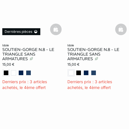
basketfull
bask
Dernières pièces
idole
idole
SOUTIEN-GORGE N.8 - LE
SOUTIEN-GORGE N.8 - LE
TRIANGLE SANS
TRIANGLE SANS
ARMATURES
ARMATURES
15,00 €
15,00 €
Derniers prix : 3 articles
Derniers prix : 3 articles
achetés, le 4ème offert
achetés, le 4ème offert