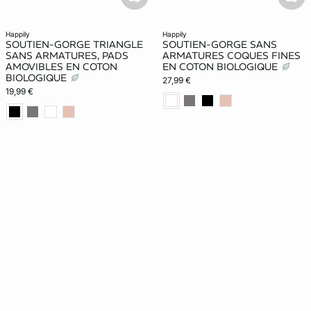
basketfull
bask
happily
happily
SOUTIEN-GORGE TRIANGLE
SOUTIEN-GORGE SANS
SANS ARMATURES, PADS
ARMATURES COQUES FINES
AMOVIBLES EN COTON
EN COTON BIOLOGIQUE
BIOLOGIQUE
27,99 €
19,99 €