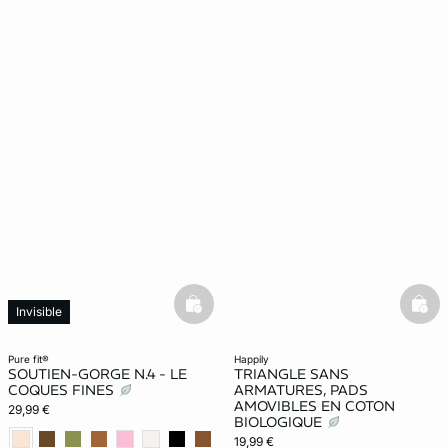
basketfull
bask
Invisible
pure fit®
happily
SOUTIEN-GORGE N.4 - LE
TRIANGLE SANS
COQUES FINES
ARMATURES, PADS
AMOVIBLES EN COTON
29,99 €
BIOLOGIQUE
19,99 €