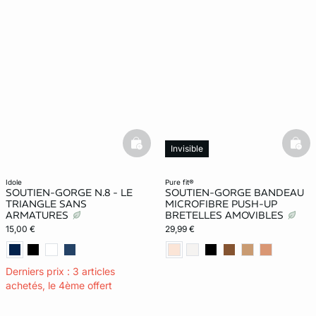
basketfull
bask
Invisible
idole
pure fit®
SOUTIEN-GORGE N.8 - LE
SOUTIEN-GORGE BANDEAU
TRIANGLE SANS
MICROFIBRE PUSH-UP
ARMATURES
BRETELLES AMOVIBLES
15,00 €
29,99 €
Derniers prix : 3 articles
achetés, le 4ème offert