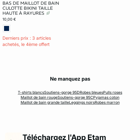
BAS DE MAILLOT DE BAIN
CULOTTE BIKINI TAILLE
HAUTE À RAYURES
10,00 €
Derniers prix : 3 articles
achetés, le 4ème offert
Ne manquez pas
T-shirts blancs
Soutiens-gorge 95D
Robes bleues
Pulls roses
Maillot de bain rouge
Soutiens-gorge 95C
Pyjamas coton
Maillot de bain grande taille
Leggings noirs
Robes marron
Téléchargez l'App Etam