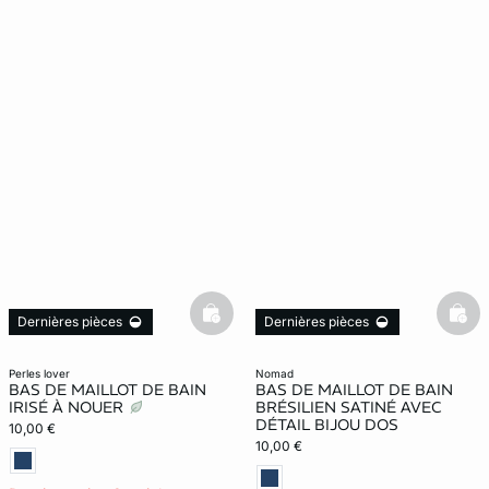
basketfull
bask
Dernières pièces
Dernières pièces
perles lover
nomad
BAS DE MAILLOT DE BAIN
BAS DE MAILLOT DE BAIN
IRISÉ À NOUER
BRÉSILIEN SATINÉ AVEC
DÉTAIL BIJOU DOS
10,00 €
10,00 €