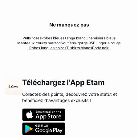
Ne manquez pas
Pulls roses
Robes bleues
Tanga blanc
Chemisiers bleus
Manteaux courts marron
Soutiens-gorge 95B
Lingerie rouge
Robes longues noires
T-shirts blancs
Body noir
Téléchargez l'App Etam
Collectez des points, découvrez votre statut et
bénéficiez d'avantages exclusifs !