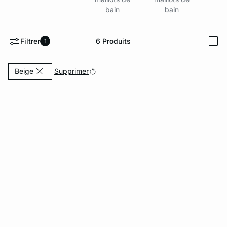
bain
bain
ard
question
Filtrer
6
Produits
1
i
Actuellement affiné par Couleurs: Beige
Supprimer
Beige