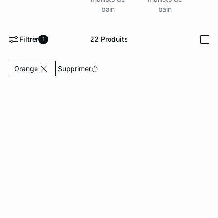
bain
bain
ard
question
Filtrer
22
Produits
1
i
Actuellement affiné par Couleurs: Orange
Supprimer
Orange