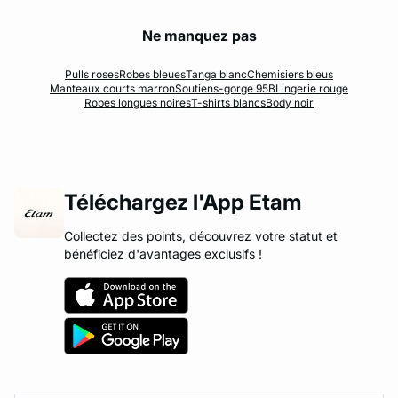
Ne manquez pas
Pulls roses
Robes bleues
Tanga blanc
Chemisiers bleus
Manteaux courts marron
Soutiens-gorge 95B
Lingerie rouge
Robes longues noires
T-shirts blancs
Body noir
Téléchargez l'App Etam
Collectez des points, découvrez votre statut et
bénéficiez d'avantages exclusifs !