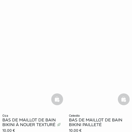
basketfull
bask
oza
celestio
BAS DE MAILLOT DE BAIN
BAS DE MAILLOT DE BAIN
BIKINI À NOUER TEXTURÉ
BIKINI PAILLETÉ
10,00 €
10,00 €