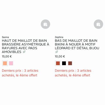
basketfull
bask
saona
zephira
HAUT DE MAILLOT DE BAIN
BAS DE MAILLOT DE BAIN
BRASSIÈRE ASYMÉTRIQUE À
BIKINI À NOUER À MOTIF
RAYURES AVEC PADS
LÉOPARD ET DÉTAIL BIJOU
AMOVIBLES
15,00 €
10,00 €
Derniers prix : 3 articles
Derniers prix : 3 articles
achetés, le 4ème offert
achetés, le 4ème offert